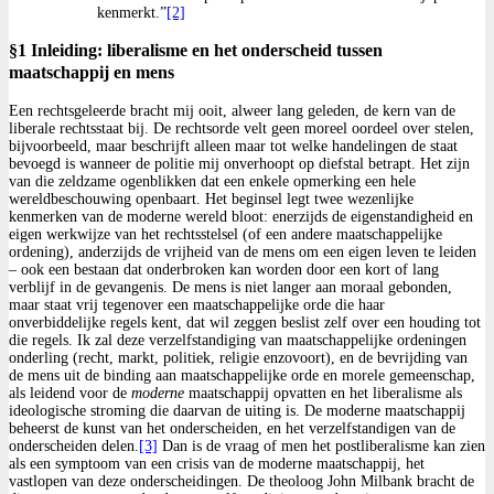
kenmerkt.”
[2]
§1 Inleiding: liberalisme en het onderscheid tussen
maatschappij en mens
Een rechtsgeleerde bracht mij ooit, alweer lang geleden, de kern van de
liberale rechtsstaat bij. De rechtsorde velt geen moreel oordeel over stelen,
bijvoorbeeld, maar beschrijft alleen maar tot welke handelingen de staat
bevoegd is wanneer de politie mij onverhoopt op diefstal betrapt. Het zijn
van die zeldzame ogenblikken dat een enkele opmerking een hele
wereldbeschouwing openbaart. Het beginsel legt twee wezenlijke
kenmerken van de moderne wereld bloot: enerzijds de eigenstandigheid en
eigen werkwijze van het rechtsstelsel (of een andere maatschappelijke
ordening), anderzijds de vrijheid van de mens om een eigen leven te leiden
– ook een bestaan dat onderbroken kan worden door een kort of lang
verblijf in de gevangenis. De mens is niet langer aan moraal gebonden,
maar staat vrij tegenover een maatschappelijke orde die haar
onverbiddelijke regels kent, dat wil zeggen beslist zelf over een houding tot
die regels. Ik zal deze verzelfstandiging van maatschappelijke ordeningen
onderling (recht, markt, politiek, religie enzovoort), en de bevrijding van
de mens uit de binding aan maatschappelijke orde en morele gemeenschap,
als leidend voor de
moderne
maatschappij opvatten en het liberalisme als
ideologische stroming die daarvan de uiting is. De moderne maatschappij
beheerst de kunst van het onderscheiden, en het verzelfstandigen van de
onderscheiden delen.
[3]
Dan is de vraag of men het postliberalisme kan zien
als een symptoom van een crisis van de moderne maatschappij, het
vastlopen van deze onderscheidingen. De theoloog John Milbank bracht de