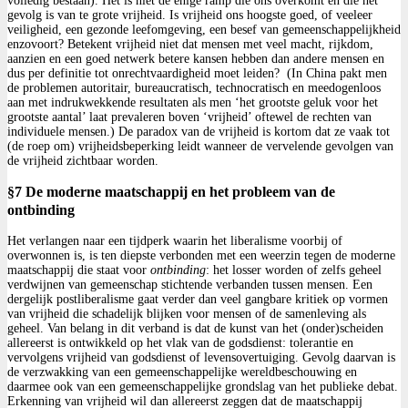
volledig bestaan). Het is niet de enige ramp die ons overkomt en die het
gevolg is van te grote vrijheid. Is vrijheid ons hoogste goed, of veeleer
veiligheid, een gezonde leefomgeving, een besef van gemeenschappelijkheid
enzovoort? Betekent vrijheid niet dat mensen met veel macht, rijkdom,
aanzien en een goed netwerk betere kansen hebben dan andere mensen en
dus per definitie tot onrechtvaardigheid moet leiden? (In China pakt men
de problemen autoritair, bureaucratisch, technocratisch en meedogenloos
aan met indrukwekkende resultaten als men ‘het grootste geluk voor het
grootste aantal’ laat prevaleren boven ‘vrijheid’ oftewel de rechten van
individuele mensen.) De paradox van de vrijheid is kortom dat ze vaak tot
(de roep om) vrijheidsbeperking leidt wanneer de vervelende gevolgen van
de vrijheid zichtbaar worden.
§7 De moderne maatschappij en het probleem van de
ontbinding
Het verlangen naar een tijdperk waarin het liberalisme voorbij of
overwonnen is, is ten diepste verbonden met een weerzin tegen de moderne
maatschappij die staat voor
ontbinding
: het losser worden of zelfs geheel
verdwijnen van gemeenschap stichtende verbanden tussen mensen. Een
dergelijk postliberalisme gaat verder dan veel gangbare kritiek op vormen
van vrijheid die schadelijk blijken voor mensen of de samenleving als
geheel. Van belang in dit verband is dat de kunst van het (onder)scheiden
allereerst is ontwikkeld op het vlak van de godsdienst: tolerantie en
vervolgens vrijheid van godsdienst of levensovertuiging. Gevolg daarvan is
de verzwakking van een gemeenschappelijke wereldbeschouwing en
daarmee ook van een gemeenschappelijke grondslag van het publieke debat.
Erkenning van vrijheid wil dan allereerst zeggen dat de maatschappij