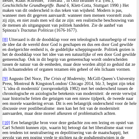
Besier, Klaus Schreiner, ‘Toleranz’, in Otto Brunner e.a. (red.),
Geschichtliche Grundbegriffe.
Band 6
, Klett-Cotta, Stuttgart 1990.) Het
maken van dit onderscheid is dus teken van wijsheid. Modern is pas,
wanneer men dit gegeven aanvaardt: wanneer men mensen voorstelt zoals
zij zijn, en niet zoals men wil dat ze zijn: een realistische beschouwing van
de mensen als uitgangspunt van politiek handelen. Zie de aanhef van
Spinoza’s
Tractatus Politicus
(1676-1677).
[8]
Uiteraard is dit de doodsklap voor een teleologisch natuurbegrip of voor
de idee dat de wereld door God is geschapen en dus een door God gewilde
en doelgerichte eenheid is, de goddelijke scheppingsorde. Politiek gezien is
het de doodsklap voor het idee van een natuurlijke of een door God gewilde
gemeenschap. Ook in dit begrip van gemeenschap wordt onderscheiden
tussen de natuur van de eenheden, maar deze worden altijd zo geduid dat ze
als lichaamsdelen of organen tezamen één geheel of één lichaam vormen.
[9]
Augusto Del Noce,
The Crisis of Modernity
, McGill-Queen’s University
Press, Montreal & Kingston/London/ Chicago 2014, blz.3, begint zijn tekst
‘L’idea di modernità’ (oorspronkelijk 1982) met het onderscheid tussen de
chronologische en axiologische betekenis van moderniteit: de eerste verwijst
naar historische feiten die getuigen van een nieuw tijdperk, de tweede naar
een morele waardering ervan. Dit is een belangrijk onderscheid voor de hele
discussie over postliberalisme: men kan het feit van de moderniteit
aanvaarden, maar deze moreel afkeuren of problematisch achten.
[10]
Een belangrijke bron voor deze gedachte zou een lezing en opstel van
Carl Schmitt kunnen zijn, waarin hij betoogt dat het liberalisme staat voor
een tendens tot neutralisering en depolitisering van de maatschappij, het
gevolg van een poging vrede te stichten na de godsdiensttwisten in de