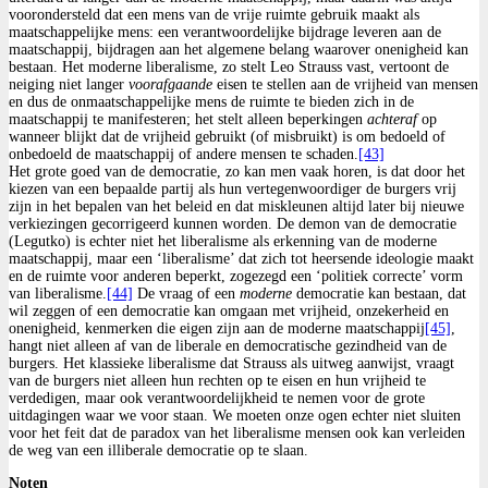
voorondersteld dat een mens van de vrije ruimte gebruik maakt als
maatschappelijke mens: een verantwoordelijke bijdrage leveren aan de
maatschappij, bijdragen aan het algemene belang waarover onenigheid kan
bestaan. Het moderne liberalisme, zo stelt Leo Strauss vast, vertoont de
neiging niet langer
voorafgaande
eisen te stellen aan de vrijheid van mensen
en dus de onmaatschappelijke mens de ruimte te bieden zich in de
maatschappij te manifesteren; het stelt alleen beperkingen
achteraf
op
wanneer blijkt dat de vrijheid gebruikt (of misbruikt) is om bedoeld of
onbedoeld de maatschappij of andere mensen te schaden.
[43]
Het grote goed van de democratie, zo kan men vaak horen, is dat door het
kiezen van een bepaalde partij als hun vertegenwoordiger de burgers vrij
zijn in het bepalen van het beleid en dat miskleunen altijd later bij nieuwe
verkiezingen gecorrigeerd kunnen worden. De demon van de democratie
(Legutko) is echter niet het liberalisme als erkenning van de moderne
maatschappij, maar een ‘liberalisme’ dat zich tot heersende ideologie maakt
en de ruimte voor anderen beperkt, zogezegd een ‘politiek correcte’ vorm
van liberalisme.
[44]
De vraag of een
moderne
democratie kan bestaan, dat
wil zeggen of een democratie kan omgaan met vrijheid, onzekerheid en
onenigheid, kenmerken die eigen zijn aan de moderne maatschappij
[45]
,
hangt niet alleen af van de liberale en democratische gezindheid van de
burgers. Het klassieke liberalisme dat Strauss als uitweg aanwijst, vraagt
van de burgers niet alleen hun rechten op te eisen en hun vrijheid te
verdedigen, maar ook verantwoordelijkheid te nemen voor de grote
uitdagingen waar we voor staan. We moeten onze ogen echter niet sluiten
voor het feit dat de paradox van het liberalisme mensen ook kan verleiden
de weg van een illiberale democratie op te slaan.
Noten