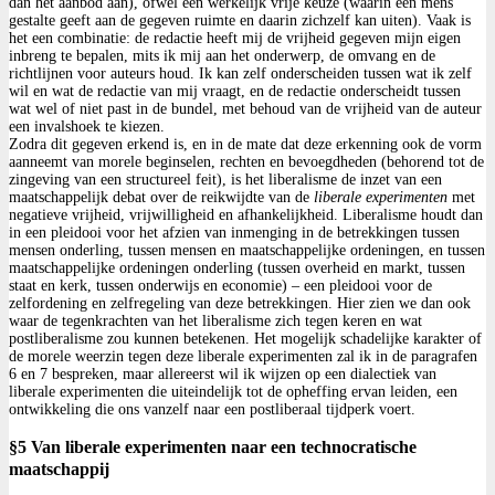
dan het aanbod aan), ofwel een werkelijk vrije keuze (waarin een mens
gestalte geeft aan de gegeven ruimte en daarin zichzelf kan uiten). Vaak is
het een combinatie: de redactie heeft mij de vrijheid gegeven mijn eigen
inbreng te bepalen, mits ik mij aan het onderwerp, de omvang en de
richtlijnen voor auteurs houd. Ik kan zelf onderscheiden tussen wat ik zelf
wil en wat de redactie van mij vraagt, en de redactie onderscheidt tussen
wat wel of niet past in de bundel, met behoud van de vrijheid van de auteur
een invalshoek te kiezen.
Zodra dit gegeven erkend is, en in de mate dat deze erkenning ook de vorm
aanneemt van morele beginselen, rechten en bevoegdheden (behorend tot de
zingeving van een structureel feit), is het liberalisme de inzet van een
maatschappelijk debat over de reikwijdte van de
liberale experimenten
met
negatieve vrijheid, vrijwilligheid en afhankelijkheid. Liberalisme houdt dan
in een pleidooi voor het afzien van inmenging in de betrekkingen tussen
mensen onderling, tussen mensen en maatschappelijke ordeningen, en tussen
maatschappelijke ordeningen onderling (tussen overheid en markt, tussen
staat en kerk, tussen onderwijs en economie) – een pleidooi voor de
zelfordening en zelfregeling van deze betrekkingen. Hier zien we dan ook
waar de tegenkrachten van het liberalisme zich tegen keren en wat
postliberalisme zou kunnen betekenen. Het mogelijk schadelijke karakter of
de morele weerzin tegen deze liberale experimenten zal ik in de paragrafen
6 en 7 bespreken, maar allereerst wil ik wijzen op een dialectiek van
liberale experimenten die uiteindelijk tot de opheffing ervan leiden, een
ontwikkeling die ons vanzelf naar een postliberaal tijdperk voert.
§5 Van liberale experimenten naar een technocratische
maatschappij