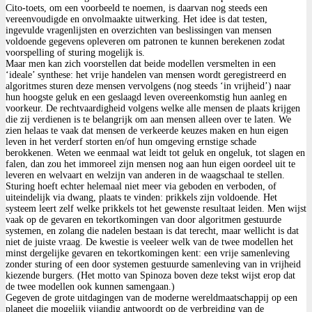
Cito-toets, om een voorbeeld te noemen, is daarvan nog steeds een
vereenvoudigde en onvolmaakte uitwerking. Het idee is dat testen,
ingevulde vragenlijsten en overzichten van beslissingen van mensen
voldoende gegevens opleveren om patronen te kunnen berekenen zodat
voorspelling of sturing mogelijk is.
Maar men kan zich voorstellen dat beide modellen versmelten in een
‘ideale’ synthese: het vrije handelen van mensen wordt geregistreerd en
algoritmes sturen deze mensen vervolgens (nog steeds ‘in vrijheid’) naar
hun hoogste geluk en een geslaagd leven overeenkomstig hun aanleg en
voorkeur. De rechtvaardigheid volgens welke alle mensen de plaats krijgen
die zij verdienen is te belangrijk om aan mensen alleen over te laten. We
zien helaas te vaak dat mensen de verkeerde keuzes maken en hun eigen
leven in het verderf storten en/of hun omgeving ernstige schade
berokkenen. Weten we eenmaal wat leidt tot geluk en ongeluk, tot slagen en
falen, dan zou het immoreel zijn mensen nog aan hun eigen oordeel uit te
leveren en welvaart en welzijn van anderen in de waagschaal te stellen.
Sturing hoeft echter helemaal niet meer via geboden en verboden, of
uiteindelijk via dwang, plaats te vinden: prikkels zijn voldoende. Het
systeem leert zelf welke prikkels tot het gewenste resultaat leiden. Men wijst
vaak op de gevaren en tekortkomingen van door algoritmen gestuurde
systemen, en zolang die nadelen bestaan is dat terecht, maar wellicht is dat
niet de juiste vraag. De kwestie is veeleer welk van de twee modellen het
minst dergelijke gevaren en tekortkomingen kent: een vrije samenleving
zonder sturing of een door systemen gestuurde samenleving van in vrijheid
kiezende burgers. (Het motto van Spinoza boven deze tekst wijst erop dat
de twee modellen ook kunnen samengaan.)
Gegeven de grote uitdagingen van de moderne wereldmaatschappij op een
planeet die mogelijk vijandig antwoordt op de verbreiding van de