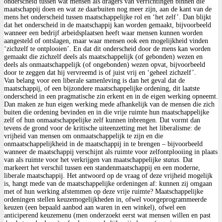
onderscheid tussen wat mensen als dragers van verrichtingen binnen die
maatschappij doen en wat ze daarbuiten nog meer zijn, aan de kant van de
mens het onderscheid tussen maatschappelijke rol en ‘het zelf’. Dan blijkt
dat het onderscheid in de maatschappij kan worden gemaakt, bijvoorbeeld
wanneer een bedrijf arbeidsplaatsen heeft waar mensen kunnen worden
aangesteld of ontslagen, maar waar mensen ook een mogelijkheid vinden
‘zichzelf te ontplooien’. En dat dit onderscheid door de mens kan worden
gemaakt die zichzelf deels als maatschappelijk (of gebonden) wezen en
deels als onmaatschappelijk (of ongebonden) wezen opvat, bijvoorbeeld
door te zeggen dat hij vervreemd is of juist vrij en ‘geheel zichzelf’.
Van belang voor een liberale samenleving is dan het geval dat de
maatschappij, of een bijzondere maatschappelijke ordening, dit laatste
onderscheid in een pragmatische zin erkent en in de eigen werking opneemt.
Dan maken ze hun eigen werking mede afhankelijk van de mensen die zich
buiten die ordening bevinden en in die vrije ruimte hun maatschappelijke
zelf of hun onmaatschappelijke zelf kunnen inbrengen. Dat vormt dan
tevens de grond voor de kritische uiteenzetting met het liberalisme: de
vrijheid van mensen om onmaatschappelijk te zijn en die
onmaatschappelijkheid in de maatschappij in te brengen – bijvoorbeeld
wanneer de maatschappij verschijnt als ruimte voor zelfontplooiing in plaats
van als ruimte voor het verkrijgen van maatschappelijke
status
. Dat
markeert het verschil tussen een standenmaatschappij en een moderne,
liberale maatschappij. Het antwoord op de vraag of deze vrijheid mogelijk
is, hangt mede van de maatschappelijke ordeningen af: kunnen zij omgaan
met of hun werking afstemmen op deze vrije ruimte? Maatschappelijke
ordeningen stellen keuzemogelijkheden in, ofwel voorgeprogrammeerde
keuzen (een bepaald aanbod aan waren in een winkel), ofwel een
anticiperend keuzemenu (men onderzoekt eerst wat mensen willen en past