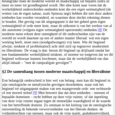
belangrijke mate de moderne wereld en maatschappij zal bepalen zodra ze
meer en meer tot grondbeginsel wordt. Het idee komt naar voren dat de
werkelijkheid onderscheiden eenheden kent die
een eigen wetmatigheid
(de
wetten van de eigen natuur, zoals Spinoza zegt) hebben die niet door andere
eenheden kan worden veranderd, en waarmee deze slechts rekening dienen
te houden. Het gevolg van dit uitgangspunt is dat het geheel geen eigen
wetmatigheid of orde meer kent, maar de uitkomst is van het werken van al
die
autonome
(volgens eigen wetmatigheid opererende) eenheden.
[8]
De
moderne mens erkent deze onenigheid of dit onderscheiden zijn van de
wereld en wordt daarmee op een of andere manier liberaal: wat een eigen
werking heeft, moet men (noodgedwongen) vrij laten. Wie dit beginsel
afwijst, miskent of problematisch acht stelt zich op tegenover moderniteit
en liberalisme. De vraag is dan: berust dit beginsel op drijfzand omdat het
een fundamenteler werkelijkheid miskent, of moeten we toegeven dat we dit
beginsel weliswaar kunnen loochenen, maar dat de werkelijkheid ons dan
altijd inhaalt – “met de rampzaligste gevolgen”?
§2 De samenhang tussen moderne maatschappij en liberalisme
Een belangrijk onderscheid is hier wel van belang: men kan dit beginsel in
zijn ontologische en metafysische gevolgen doordenken, maar ook het
beginsel tot uitgangspunt maken van een maatgevende orde: een rechtsorde
of een moreel stelsel.
[9]
Men beweert dan dat deze eenheden – mensen of
bepaalde domeinen – recht hebben op deze vrije ruimte, of dat inperking
van deze vrije ruimte ingaat tegen de menselijke waardigheid of de waarde
van het betreffende domein. Zo ontstaan in het kielzog van de ontologische
omwenteling de bekende verworvenheden van het liberale denken: de
vrijheidsrechten van mensen, maar ook de vrije markt, godsdienstvrijheid,