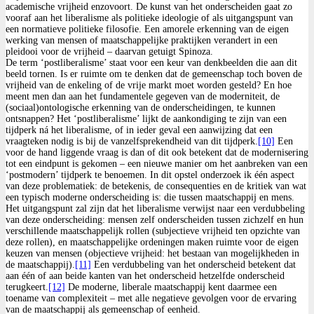
academische vrijheid enzovoort. De kunst van het onderscheiden gaat zo
vooraf aan het liberalisme als politieke ideologie of als uitgangspunt van
een normatieve politieke filosofie. Een amorele erkenning van de eigen
werking van mensen of maatschappelijke praktijken verandert in een
pleidooi voor de vrijheid – daarvan getuigt Spinoza.
De term ‘postliberalisme’ staat voor een keur van denkbeelden die aan dit
beeld tornen. Is er ruimte om te denken dat de gemeenschap toch boven de
vrijheid van de enkeling of de vrije markt moet worden gesteld? En hoe
meent men dan aan het fundamentele gegeven van de moderniteit, de
(sociaal)ontologische erkenning van de onderscheidingen, te kunnen
ontsnappen? Het ‘postliberalisme’ lijkt de aankondiging te zijn van een
tijdperk ná het liberalisme, of in ieder geval een aanwijzing dat een
vraagteken nodig is bij de vanzelfsprekendheid van dit tijdperk.
[10]
Een
voor de hand liggende vraag is dan of dit ook betekent dat de modernisering
tot een eindpunt is gekomen – een nieuwe manier om het aanbreken van een
‘postmodern’ tijdperk te benoemen. In dit opstel onderzoek ik één aspect
van deze problematiek: de betekenis, de consequenties en de kritiek van wat
een typisch moderne onderscheiding is: die tussen maatschappij en mens.
Het uitgangspunt zal zijn dat het liberalisme verwijst naar een verdubbeling
van deze onderscheiding: mensen zelf onderscheiden tussen zichzelf en hun
verschillende maatschappelijk rollen (subjectieve vrijheid ten opzichte van
deze rollen), en maatschappelijke ordeningen maken ruimte voor de eigen
keuzen van mensen (objectieve vrijheid: het bestaan van mogelijkheden in
de maatschappij).
[11]
Een verdubbeling van het onderscheid betekent dat
aan één of aan beide kanten van het onderscheid hetzelfde onderscheid
terugkeert.
[12]
De moderne, liberale maatschappij kent daarmee een
toename van complexiteit – met alle negatieve gevolgen voor de ervaring
van de maatschappij als gemeenschap of eenheid.