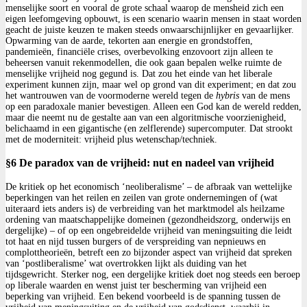
menselijke soort en vooral de grote schaal waarop de mensheid zich een
eigen leefomgeving opbouwt, is een scenario waarin mensen in staat worden
geacht de juiste keuzen te maken steeds onwaarschijnlijker en gevaarlijker.
Opwarming van de aarde, tekorten aan energie en grondstoffen,
pandemieën, financiële crises, overbevolking enzovoort zijn alleen te
beheersen vanuit rekenmodellen, die ook gaan bepalen welke ruimte de
menselijke vrijheid nog gegund is. Dat zou het einde van het liberale
experiment kunnen zijn, maar wel op grond van dit experiment; en dat zou
het wantrouwen van de voormoderne wereld tegen de
hybris
van de mens
op een paradoxale manier bevestigen. Alleen een God kan de wereld redden,
maar die neemt nu de gestalte aan van een algoritmische voorzienigheid,
belichaamd in een gigantische (en zelflerende) supercomputer. Dat strookt
met de moderniteit: vrijheid plus wetenschap/techniek.
§6 De paradox van de vrijheid: nut en nadeel van vrijheid
De kritiek op het economisch ‘neoliberalisme’ – de afbraak van wettelijke
beperkingen van het reilen en zeilen van grote ondernemingen of (wat
uiteraard iets anders is) de verbreiding van het marktmodel als heilzame
ordening van maatschappelijke domeinen (gezondheidszorg, onderwijs en
dergelijke) – of op een ongebreidelde vrijheid van meningsuiting die leidt
tot haat en nijd tussen burgers of de verspreiding van nepnieuws en
complottheorieën, betreft een zo bijzonder aspect van vrijheid dat spreken
van ‘postliberalisme’ wat overtrokken lijkt als duiding van het
tijdsgewricht. Sterker nog, een dergelijke kritiek doet nog steeds een beroep
op liberale waarden en wenst juist ter bescherming van vrijheid een
beperking van vrijheid. Een bekend voorbeeld is de spanning tussen de