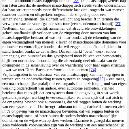
relatief autonoom maatschappelijk domein.
[22]
De maatschappijwetenschap
kan laten zien dat de moderne maatschappij zich steeds verder onderscheidt,
dat haar structuur steeds meer differentiatie laat zien, ongeacht wat mensen
daarover denken en uitspreken, ongeacht de zingeving door een
samenleving (mensen) die zichzelf wellicht nog beschrijft in termen die
verwijzen naar de voorafgaande structuur (een standenmaatschappij).
[23]
Niettemin kan men moeilijk aannemen dat structurele ontwikkelingen
geheel onafhankelijk verlopen van de zingeving door mensen van hun
maatschappelijke bestaan, al was het maar omdat zij de erkenning van de
eigen wetmatigheid van menselijk leven of maatschappelijke domeinen voor
rationeler en voordeliger houden, dat wil zeggen de onafhankelijkheid in
stand houden omdat ze dat willen. Dat een markt ‘beter’ werkt zonder
inmenging van buitenaf en dus gevrijwaard moet blijven van bemoeienis,
blijft een normatieve beoordeling die als zodanig deel uitmaakt van de
onenigheid in de samenleving over de waardering voor haar eigen structuur
– wat we met Dirck Baecker
cultuur
kunnen noemen.
[24]
Vrijheidsgraden in de
structuur
van een maatschappij kan men begrijpen in
termen van de onderscheiding tussen systeem en omgeving
[25]
– een mens,
een maatschappelijke praktijk of een organisatie die zich op grond van eigen
werking onderscheidt van andere, even autonome eenheden. Vrijheid
betekent dan enerzijds dat een systeem door de omgeving in staat wordt
gesteld zijn eigen werking te verwezenlijken, en anderzijds dat wat zich in
de omgeving bevindt ook autonoom is, dat wil zeggen buiten de werking
van een systeem valt. Dat brengt Luhmann tot de gedachte dat mensen zich
in de omgeving
van de maatschappij bevinden, dat wil zeggen buiten de
maatschappij staan, of beter buiten de onderscheiden maatschappelijke
domeinen en de wijze waarop deze werken. Daarmee is gezegd dat mensen
geen voldoende voorwaarden zijn van de werking van een maatschappelijk