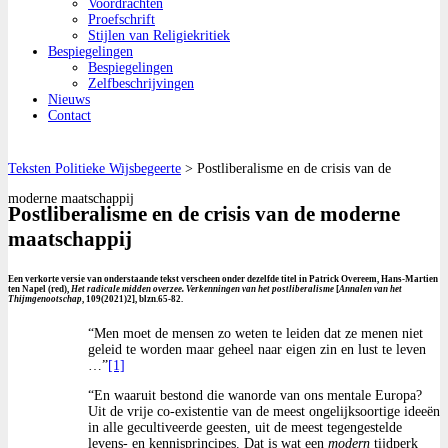
Voordrachten
Proefschrift
Stijlen van Religiekritiek
Bespiegelingen
Bespiegelingen
Zelfbeschrijvingen
Nieuws
Contact
Teksten Politieke Wijsbegeerte
>
Postliberalisme en de crisis van de
moderne maatschappij
Postliberalisme en de crisis van de moderne
maatschappij
Een verkorte versie van onderstaande tekst verscheen onder dezelfde titel in Patrick Overeem, Hans-Martien
ten Napel (red),
Het radicale midden overzee. Verkenningen van het postliberalisme
[
Annalen van het
Thijmgenootschap
, 109(2021)2], blzn.65-82.
“Men moet de mensen zo weten te leiden dat ze menen niet
geleid te worden maar geheel naar eigen zin en lust te leven
…”
[1]
“En waaruit bestond die wanorde van ons mentale Europa?
Uit de vrije co-existentie van de meest ongelijksoortige ideeën
in alle gecultiveerde geesten, uit de meest tegengestelde
levens- en kennisprincipes. Dat is wat een
modern
tijdperk