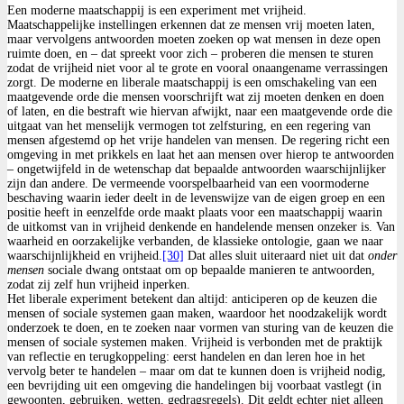
Een moderne maatschappij is een experiment met vrijheid.
Maatschappelijke instellingen erkennen dat ze mensen vrij moeten laten,
maar vervolgens antwoorden moeten zoeken op wat mensen in deze open
ruimte doen, en – dat spreekt voor zich – proberen die mensen te sturen
zodat de vrijheid niet voor al te grote en vooral onaangename verrassingen
zorgt. De moderne en liberale maatschappij is een omschakeling van een
maatgevende orde die mensen voorschrijft wat zij moeten denken en doen
of laten, en die bestraft wie hiervan afwijkt, naar een maatgevende orde die
uitgaat van het menselijk vermogen tot zelfsturing, en een regering van
mensen afgestemd op het vrije handelen van mensen. De regering richt een
omgeving in met prikkels en laat het aan mensen over hierop te antwoorden
– ongetwijfeld in de wetenschap dat bepaalde antwoorden waarschijnlijker
zijn dan andere. De vermeende voorspelbaarheid van een voormoderne
beschaving waarin ieder deelt in de levenswijze van de eigen groep en een
positie heeft in eenzelfde orde maakt plaats voor een maatschappij waarin
de uitkomst van in vrijheid denkende en handelende mensen onzeker is. Van
waarheid en oorzakelijke verbanden, de klassieke ontologie, gaan we naar
waarschijnlijkheid en vrijheid.
[30]
Dat alles sluit uiteraard niet uit dat
onder
mensen
sociale dwang ontstaat om op bepaalde manieren te antwoorden,
zodat zij zelf hun vrijheid inperken.
Het liberale experiment betekent dan altijd: anticiperen op de keuzen die
mensen of sociale systemen gaan maken, waardoor het noodzakelijk wordt
onderzoek te doen, en te zoeken naar vormen van sturing van de keuzen die
mensen of sociale systemen maken. Vrijheid is verbonden met de praktijk
van reflectie en terugkoppeling: eerst handelen en dan leren hoe in het
vervolg beter te handelen – maar om dat te kunnen doen is vrijheid nodig,
een bevrijding uit een omgeving die handelingen bij voorbaat vastlegt (in
gewoonten, gebruiken, wetten, gedragsregels). Dit geldt echter niet alleen