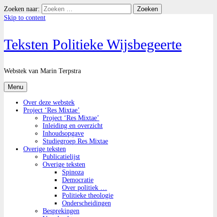
Zoeken naar:
Skip to content
Teksten Politieke Wijsbegeerte
Webstek van Marin Terpstra
Menu
Over deze webstek
Project ‘Res Mixtae’
Project ‘Res Mixtae’
Inleiding en overzicht
Inhoudsopgave
Studiegroep Res Mixtae
Overige teksten
Publicatielijst
Overige teksten
Spinoza
Democratie
Over politiek …
Politieke theologie
Onderscheidingen
Besprekingen