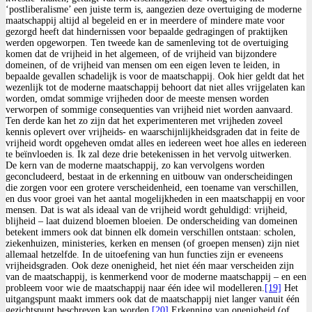
‘postliberalisme’ een juiste term is, aangezien deze overtuiging de moderne
maatschappij altijd al begeleid en er in meerdere of mindere mate voor
gezorgd heeft dat hindernissen voor bepaalde gedragingen of praktijken
werden opgeworpen. Ten tweede kan de samenleving tot de overtuiging
komen dat de vrijheid in het algemeen, of de vrijheid van bijzondere
domeinen, of de vrijheid van mensen om een eigen leven te leiden, in
bepaalde gevallen schadelijk is voor de maatschappij. Ook hier geldt dat het
wezenlijk tot de moderne maatschappij behoort dat niet alles vrijgelaten kan
worden, omdat sommige vrijheden door de meeste mensen worden
verworpen of sommige consequenties van vrijheid niet worden aanvaard.
Ten derde kan het zo zijn dat het experimenteren met vrijheden zoveel
kennis oplevert over vrijheids- en waarschijnlijkheidsgraden dat in feite de
vrijheid wordt opgeheven omdat alles en iedereen weet hoe alles en iedereen
te beïnvloeden is. Ik zal deze drie betekenissen in het vervolg uitwerken.
De kern van de moderne maatschappij, zo kan vervolgens worden
geconcludeerd, bestaat in de erkenning en uitbouw van onderscheidingen
die zorgen voor een grotere verscheidenheid, een toename van verschillen,
en dus voor groei van het aantal mogelijkheden in een maatschappij en voor
mensen. Dat is wat als ideaal van de vrijheid wordt gehuldigd: vrijheid,
blijheid – laat duizend bloemen bloeien. De onderscheiding van domeinen
betekent immers ook dat binnen elk domein verschillen ontstaan: scholen,
ziekenhuizen, ministeries, kerken en mensen (of groepen mensen) zijn niet
allemaal hetzelfde. In de uitoefening van hun functies zijn er eveneens
vrijheidsgraden. Ook deze onenigheid, het niet één maar verscheiden zijn
van de maatschappij, is kenmerkend voor de moderne maatschappij – en een
probleem voor wie de maatschappij naar één idee wil modelleren.
[19]
Het
uitgangspunt maakt immers ook dat de maatschappij niet langer vanuit één
gezichtspunt beschreven kan worden.
[20]
Erkenning van onenigheid (of