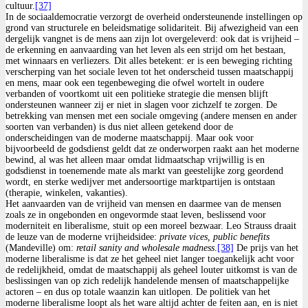
cultuur.
[37]
In de sociaaldemocratie verzorgt de overheid ondersteunende instellingen op
grond van structurele en beleidsmatige solidariteit. Bij afwezigheid van een
dergelijk vangnet is de mens aan zijn lot overgeleverd: ook dat is vrijheid –
de erkenning en aanvaarding van het leven als een strijd om het bestaan,
met winnaars en verliezers. Dit alles betekent: er is een beweging richting
verscherping van het sociale leven tot het onderscheid tussen maatschappij
en mens, maar ook een tegenbeweging die ofwel wortelt in oudere
verbanden of voortkomt uit een politieke strategie die mensen blijft
ondersteunen wanneer zij er niet in slagen voor zichzelf te zorgen. De
betrekking van mensen met een sociale omgeving (andere mensen en ander
soorten van verbanden) is dus niet alleen getekend door de
onderscheidingen van de moderne maatschappij. Maar ook voor
bijvoorbeeld de godsdienst geldt dat ze onderworpen raakt aan het moderne
bewind, al was het alleen maar omdat lidmaatschap vrijwillig is en
godsdienst in toenemende mate als markt van geestelijke zorg geordend
wordt, en sterke wedijver met andersoortige marktpartijen is ontstaan
(therapie, winkelen, vakanties).
Het aanvaarden van de vrijheid van mensen en daarmee van de mensen
zoals ze in ongebonden en ongevormde staat leven, beslissend voor
moderniteit en liberalisme, stuit op een moreel bezwaar. Leo Strauss draait
de leuze van de moderne vrijheidsidee:
private vices, public benefits
(Mandeville) om:
retail sanity and wholesale madness
.
[38]
De prijs van het
moderne liberalisme is dat ze het geheel niet langer toegankelijk acht voor
de redelijkheid, omdat de maatschappij als geheel louter uitkomst is van de
beslissingen van op zich redelijk handelende mensen of maatschappelijke
actoren – en dus op totale waanzin kan uitlopen. De politiek van het
moderne liberalisme loopt als het ware altijd achter de feiten aan, en is niet