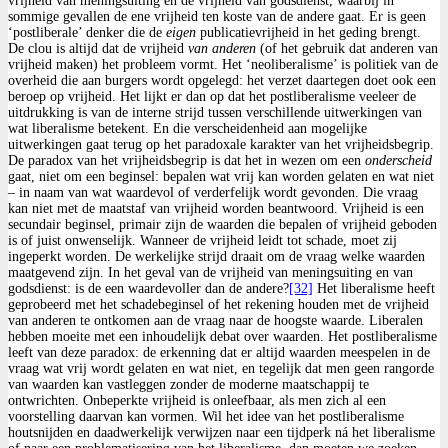
vrijheid van meningsuiting en de vrijheid van godsdienst, waarbij in
sommige gevallen de ene vrijheid ten koste van de andere gaat. Er is geen
‘postliberale’ denker die de
eigen
publicatievrijheid in het geding brengt.
De clou is altijd dat de vrijheid
van anderen
(of het gebruik dat anderen van
vrijheid maken) het probleem vormt. Het ‘neoliberalisme’ is politiek van de
overheid die aan burgers wordt opgelegd: het verzet daartegen doet ook een
beroep op vrijheid. Het lijkt er dan op dat het postliberalisme veeleer de
uitdrukking is van de interne strijd tussen verschillende uitwerkingen van
wat liberalisme betekent. En die verscheidenheid aan mogelijke
uitwerkingen gaat terug op het paradoxale karakter van het vrijheidsbegrip.
De paradox van het vrijheidsbegrip is dat het in wezen om een
onderscheid
gaat, niet om een beginsel: bepalen wat vrij kan worden gelaten en wat niet
– in naam van wat waardevol of verderfelijk wordt gevonden. Die vraag
kan niet met de maatstaf van vrijheid worden beantwoord. Vrijheid is een
secundair beginsel, primair zijn de waarden die bepalen of vrijheid geboden
is of juist onwenselijk. Wanneer de vrijheid leidt tot schade, moet zij
ingeperkt worden. De werkelijke strijd draait om de vraag welke waarden
maatgevend zijn. In het geval van de vrijheid van meningsuiting en van
godsdienst: is de een waardevoller dan de andere?
[32]
Het liberalisme heeft
geprobeerd met het schadebeginsel of het rekening houden met de vrijheid
van anderen te ontkomen aan de vraag naar de hoogste waarde. Liberalen
hebben moeite met een inhoudelijk debat over waarden. Het postliberalisme
leeft van deze paradox: de erkenning dat er altijd waarden meespelen in de
vraag wat vrij wordt gelaten en wat niet, en tegelijk dat men geen rangorde
van waarden kan vastleggen zonder de moderne maatschappij te
ontwrichten. Onbeperkte vrijheid is onleefbaar, als men zich al een
voorstelling daarvan kan vormen. Wil het idee van het postliberalisme
houtsnijden en daadwerkelijk verwijzen naar een tijdperk ná het liberalisme