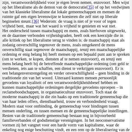
zijn, verantwoordelijkheid voor je eigen leven nemen, enzovoort. Men wijst
op het liberalisme als de demon van de democratie
[35]
of op het verdwijnen
van het klassieke liberalisme dat lokale gemeenschappen en mensen de
ruimte gaf een eigen levenswijze te koesteren die zelf niet op liberale
beginselen steunt.
[36]
Wederom: de vraag is niet of je voor of tegen
vrijheid bent, maar wat het waard is vrijheid te genieten en wat niet.
Het onderscheid tussen maatschappij en mens, zoals hierboven uitgewerkt,
en de daarmee verbonden vrijheidsgraden, heeft ook een keerzijde die in
alle kritiek op het liberalisme terug te vinden is: de maatschappij staat als
zodanig onverschillig tegenover de mens, zoals omgekeerd de mens
onverschillig staat tegenover de maatschappij,
tenzij
een maatschappelijke
ordening er enig belang bij heeft mensen op een bepaald punt aan te spreken
(om te werken, te kopen, diensten af te nemen enzovoort), en
tenzij
een
mens belang heeft bij de betreffende maatschappelijke ordening (om geld te
verdienen, iets aan te schaffen, een dienst te verkrijgen enzovoort). Er is
een belangenverstrengeling en verder onverschilligheid – geen binding in de
traditionele zin van het woord. Uiteraard kunnen mensen
persoonlijk
gevoelens van loyaliteit of een verantwoordelijkheidsbesef hebben en
kunnen maatschappelijke ordeningen dergelijke gevoelens oproepen – in
reclameboodschappen, in organisatiecultuur enzovoort. Toch staat de
moderne maatschappij in die zin haaks op een traditionele gemeenschap die
van haar leden offers, dienstbaarheid, trouw en verbondenheid vraagt.
Modern staat voor ontbinding, de gemeenschap voor bindingen tussen
mensen onderling, en tussen mensen en de gemeenschappelijke instellingen.
Resten van de traditionele gemeenschap bestaan nog in bijvoorbeeld
familieverbanden of godsdienstige verenigingen. In het neoconservatisme
vormen zij het vangnet voor een harde vorm van kapitalisme, waar de
enkeling nog enige beschutting vindt, en een rem op de liberalisering van de