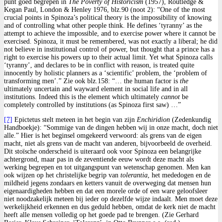
punt goed begrepen in
The Poverty of Historicism
(1957), Routledge &
Kegan Paul, London & Henley 1976, blz.90 (noot 2): “One of the most
crucial points in Spinoza’s political theory is the impossibility of knowing
and of controlling what other people think. He defines ‘tyranny’ as the
attempt to achieve the impossible, and to exercise power where it cannot be
exercised. Spinoza, it must be remembered, was not exactly a liberal; he did
not believe in institutional control of power, but thought that a prince has a
right to exercise his powers up to their actual limit. Yet what Spinoza calls
‘tyranny’, and declares to be in conflict with reason, is treated quite
innocently by holistic planners as a ‘scientific’ problem, the ‘problem of
transforming men’.” Zie ook blz.158: “… the human factor is
the
ultimately uncertain and wayward element in social life and in all
institutions. Indeed this is the element which ultimately
cannot
be
completely controlled by institutions (as Spinoza first saw) …”
[7]
Epictetus stelt meteen in het begin van zijn
Enchiridion
(Zedenkundig
Handboekje): “Sommige van de dingen hebben wij in onze macht, doch niet
alle.” Hier is het beginsel omgekeerd verwoord: als grens van de eigen
macht, niet als grens van de macht van anderen, bijvoorbeeld de overheid.
Dit stoïsche onderscheid is uiteraard ook voor Spinoza een belangrijke
achtergrond, maar pas in de zeventiende eeuw wordt deze macht als
werking begrepen en tot uitgangspunt van wetenschap genomen. Men kan
ook wijzen op het christelijke begrip van
tolerantia
, het mededogen en de
mildheid jegens zondaars en ketters vanuit de overweging dat mensen hun
eigenaardigheden hebben en dat een morele orde of een ware geloofsleer
niet noodzakelijk meteen bij ieder op dezelfde wijze indaalt. Men moet deze
werkelijkheid erkennen en dus geduld hebben, omdat de kerk niet de macht
heeft alle mensen volledig op het goede pad te brengen. (Zie Gerhard