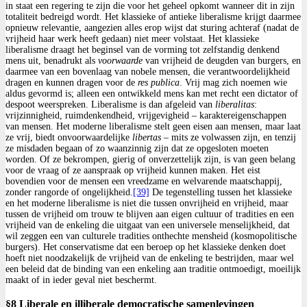
in staat een regering te zijn die voor het geheel opkomt wanneer dit in zijn
totaliteit bedreigd wordt. Het klassieke of antieke liberalisme krijgt daarmee
opnieuw relevantie, aangezien alles erop wijst dat sturing achteraf (nadat de
vrijheid haar werk heeft gedaan) niet meer volstaat. Het klassieke
liberalisme draagt het beginsel van de vorming tot zelfstandig denkend
mens uit, benadrukt als
voorwaarde
van vrijheid de deugden van burgers, en
daarmee van een bovenlaag van nobele mensen, die verantwoordelijkheid
dragen en kunnen dragen voor de
res publica
. Vrij mag zich noemen wie
aldus gevormd is; alleen een ontwikkeld mens kan met recht een dictator of
despoot weerspreken. Liberalisme is dan afgeleid van
liberalitas
:
vrijzinnigheid, ruimdenkendheid, vrijgevigheid – karaktereigenschappen
van mensen. Het moderne liberalisme stelt geen eisen aan mensen, maar laat
ze vrij, biedt onvoorwaardelijke
libertas
– mits ze volwassen zijn, en tenzij
ze misdaden begaan of zo waanzinnig zijn dat ze opgesloten moeten
worden. Of ze bekrompen, gierig of onverzettelijk zijn, is van geen belang
voor de vraag of ze aanspraak op vrijheid kunnen maken. Het eist
bovendien voor de mensen een vreedzame en welvarende maatschappij,
zonder rangorde of ongelijkheid.
[39]
De tegenstelling tussen het klassieke
en het moderne liberalisme is niet die tussen onvrijheid en vrijheid, maar
tussen de vrijheid om trouw te blijven aan eigen cultuur of tradities en een
vrijheid van de enkeling die uitgaat van een universele menselijkheid, dat
wil zeggen een van culturele tradities onthechte mensheid (kosmopolitische
burgers). Het conservatisme dat een beroep op het klassieke denken doet
hoeft niet noodzakelijk de vrijheid van de enkeling te bestrijden, maar wel
een beleid dat de binding van een enkeling aan traditie ontmoedigt, moeilijk
maakt of in ieder geval niet beschermt.
§8 Liberale en illiberale democratische samenlevingen