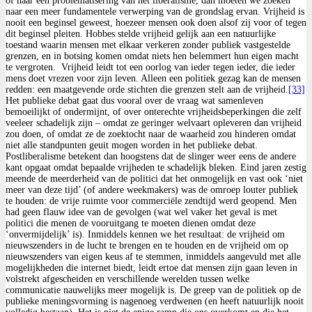
of naar een problematisering van het liberalisme, dan moeten we zoeken
naar een meer fundamentele verwerping van de grondslag ervan. Vrijheid is
nooit een beginsel geweest, hoezeer mensen ook doen alsof zij voor of tegen
dit beginsel pleiten. Hobbes stelde vrijheid gelijk aan een natuurlijke
toestand waarin mensen met elkaar verkeren zonder publiek vastgestelde
grenzen, en in botsing komen omdat niets hen belemmert hun eigen macht
te vergroten. Vrijheid leidt tot een oorlog van ieder tegen ieder, die ieder
mens doet vrezen voor zijn leven. Alleen een politiek gezag kan de mensen
redden: een maatgevende orde stichten die grenzen stelt aan de vrijheid.
[33]
Het publieke debat gaat dus vooral over de vraag wat samenleven
bemoeilijkt of ondermijnt, of over onterechte vrijheidsbeperkingen die zelf
veeleer schadelijk zijn – omdat ze geringer welvaart opleveren dan vrijheid
zou doen, of omdat ze de zoektocht naar de waarheid zou hinderen omdat
niet alle standpunten geuit mogen worden in het publieke debat.
Postliberalisme betekent dan hoogstens dat de slinger weer eens de andere
kant opgaat omdat bepaalde vrijheden te schadelijk bleken. Eind jaren zestig
meende de meerderheid van de politici dat het onmogelijk en vast ook ‘niet
meer van deze tijd’ (of andere weekmakers) was de omroep louter publiek
te houden: de vrije ruimte voor commerciële zendtijd werd geopend. Men
had geen flauw idee van de gevolgen (wat wel vaker het geval is met
politici die menen de vooruitgang te moeten dienen omdat deze
‘onvermijdelijk’ is). Inmiddels kennen we het resultaat: de vrijheid om
nieuwszenders in de lucht te brengen en te houden en de vrijheid om op
nieuwszenders van eigen keus af te stemmen, inmiddels aangevuld met alle
mogelijkheden die internet biedt, leidt ertoe dat mensen zijn gaan leven in
volstrekt afgescheiden en verschillende werelden tussen welke
communicatie nauwelijks meer mogelijk is. De greep van de politiek op de
publieke meningsvorming is nagenoeg verdwenen (en heeft natuurlijk nooit