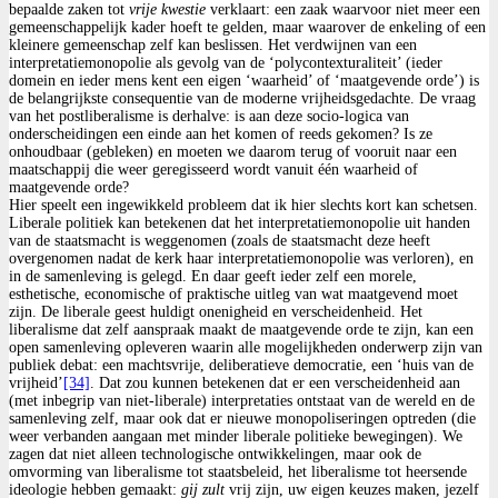
bepaalde zaken tot
vrije kwestie
verklaart: een zaak waarvoor niet meer een
gemeenschappelijk kader hoeft te gelden, maar waarover de enkeling of een
kleinere gemeenschap zelf kan beslissen. Het verdwijnen van een
interpretatiemonopolie als gevolg van de ‘polycontexturaliteit’ (ieder
domein en ieder mens kent een eigen ‘waarheid’ of ‘maatgevende orde’) is
de belangrijkste consequentie van de moderne vrijheidsgedachte. De vraag
van het postliberalisme is derhalve: is aan deze socio-logica van
onderscheidingen een einde aan het komen of reeds gekomen? Is ze
onhoudbaar (gebleken) en moeten we daarom terug of vooruit naar een
maatschappij die weer geregisseerd wordt vanuit één waarheid of
maatgevende orde?
Hier speelt een ingewikkeld probleem dat ik hier slechts kort kan schetsen.
Liberale politiek kan betekenen dat het interpretatiemonopolie uit handen
van de staatsmacht is weggenomen (zoals de staatsmacht deze heeft
overgenomen nadat de kerk haar interpretatiemonopolie was verloren), en
in de samenleving is gelegd. En daar geeft ieder zelf een morele,
esthetische, economische of praktische uitleg van wat maatgevend moet
zijn. De liberale geest huldigt onenigheid en verscheidenheid. Het
liberalisme dat zelf aanspraak maakt de maatgevende orde te zijn, kan een
open samenleving opleveren waarin alle mogelijkheden onderwerp zijn van
publiek debat: een machtsvrije, deliberatieve democratie, een ‘huis van de
vrijheid’
[34]
. Dat zou kunnen betekenen dat er een verscheidenheid aan
(met inbegrip van niet-liberale) interpretaties ontstaat van de wereld en de
samenleving zelf, maar ook dat er nieuwe monopoliseringen optreden (die
weer verbanden aangaan met minder liberale politieke bewegingen). We
zagen dat niet alleen technologische ontwikkelingen, maar ook de
omvorming van liberalisme tot staatsbeleid, het liberalisme tot heersende
ideologie hebben gemaakt:
gij zult
vrij zijn, uw eigen keuzes maken, jezelf