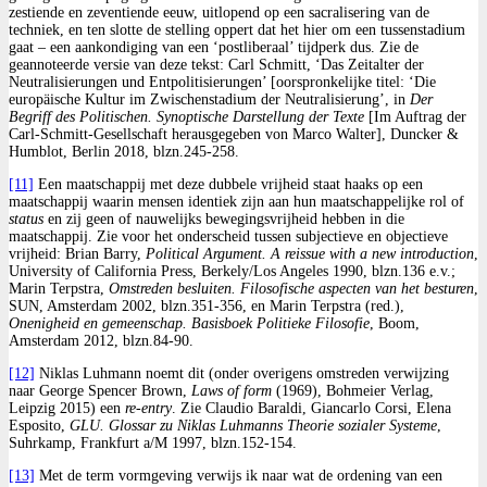
zestiende en zeventiende eeuw, uitlopend op een sacralisering van de
techniek, en ten slotte de stelling oppert dat het hier om een tussenstadium
gaat – een aankondiging van een ‘postliberaal’ tijdperk dus. Zie de
geannoteerde versie van deze tekst: Carl Schmitt, ‘Das Zeitalter der
Neutralisierungen und Entpolitisierungen’ [oorspronkelijke titel: ‘Die
europäische Kultur im Zwischenstadium der Neutralisierung’, in
Der
Begriff des Politischen. Synoptische Darstellung der Texte
[Im Auftrag der
Carl-Schmitt-Gesellschaft herausgegeben von Marco Walter], Duncker &
Humblot, Berlin 2018, blzn.245-258.
[11]
Een maatschappij met deze dubbele vrijheid staat haaks op een
maatschappij waarin mensen identiek zijn aan hun maatschappelijke rol of
status
en zij geen of nauwelijks bewegingsvrijheid hebben in die
maatschappij. Zie voor het onderscheid tussen subjectieve en objectieve
vrijheid: Brian Barry,
Political Argument. A reissue with a new introduction
,
University of California Press, Berkely/Los Angeles 1990, blzn.136 e.v.;
Marin Terpstra,
Omstreden besluiten. Filosofische aspecten van het besturen
,
SUN, Amsterdam 2002, blzn.351-356, en Marin Terpstra (red.),
Onenigheid en gemeenschap. Basisboek Politieke Filosofie
, Boom,
Amsterdam 2012, blzn.84-90.
[12]
Niklas Luhmann noemt dit (onder overigens omstreden verwijzing
naar George Spencer Brown,
Laws of form
(1969), Bohmeier Verlag,
Leipzig 2015) een
re-entry
. Zie Claudio Baraldi, Giancarlo Corsi, Elena
Esposito,
GLU. Glossar zu Niklas Luhmanns Theorie sozialer Systeme
,
Suhrkamp, Frankfurt a/M 1997, blzn.152-154.
[13]
Met de term vormgeving verwijs ik naar wat de ordening van een