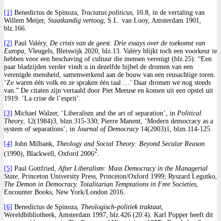
[1]
Benedictus de Spinoza,
Tractatus politicus
, 10.8, in de vertaling van
Willem Meijer,
Staatkundig vertoog
, S.L. van Looy, Amsterdam 1901,
blz.166.
[2]
Paul Valéry,
De crisis van de geest. Drie essays over de toekomst van
Europa
, Vleugels, Bleiswijk 2020, blz.13. Valéry blijkt toch een voorkeur te
hebben voor een beschaving of cultuur die mensen verenigt (blz.25): “Een
paar bladzijden verder vindt u in dezelfde bijbel de dromen van een
verenigde mensheid, samenwerkend aan de bouw van een reusachtige toren.
‘Ze waren één volk en ze spraken één taal …’ Daar dromen we nog steeds
van.” De citaten zijn vertaald door Piet Meeuse en komen uit een opstel uit
1919: ‘La crise de l’esprit’.
[3]
Michael Walzer, ‘Liberalism and the art of separation’, in
Political
Theory
, 12(1984)3, blzn.315-330; Pierre Manent, ‘Modern democracy as a
system of separations’, in
Journal of Democracy
14(2003)1, blzn.114-125.
[4]
John Milbank,
Theology and Social Theory: Beyond Secular Reason
2
(1990), Blackwell, Oxford 2006
.
[5]
Paul Gottfried,
After Liberalism: Mass Democracy in the Managerial
State
, Princeton University Press, Princeton/Oxford 1999; Ryszard Legutko,
The Demon in Democracy. Totalitarian Temptations in Free Societies
,
Encounter Books, New York/London 2016.
[6]
Benedictus de Spinoza,
Theologisch-politiek traktaat
,
Wereldbibliotheek, Amsterdam 1997, blz.426 (20.4). Karl Popper heeft dit