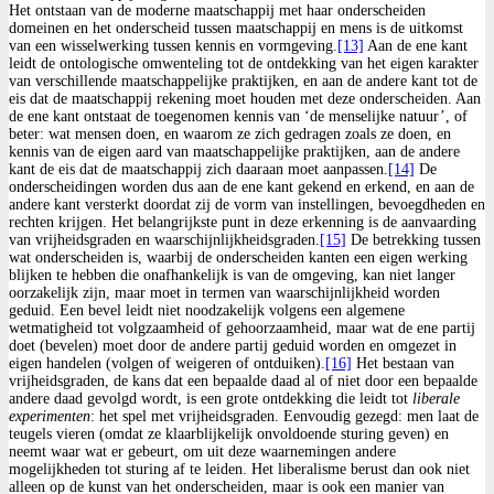
Het ontstaan van de moderne maatschappij met haar onderscheiden
domeinen en het onderscheid tussen maatschappij en mens is de uitkomst
van een wisselwerking tussen kennis en vormgeving.
[13]
Aan de ene kant
leidt de ontologische omwenteling tot de ontdekking van het eigen karakter
van verschillende maatschappelijke praktijken, en aan de andere kant tot de
eis dat de maatschappij rekening moet houden met deze onderscheiden. Aan
de ene kant ontstaat de toegenomen kennis van ‘de menselijke natuur’, of
beter: wat mensen doen, en waarom ze zich gedragen zoals ze doen, en
kennis van de eigen aard van maatschappelijke praktijken, aan de andere
kant de eis dat de maatschappij zich daaraan moet aanpassen.
[14]
De
onderscheidingen worden dus aan de ene kant gekend en erkend, en aan de
andere kant versterkt doordat zij de vorm van instellingen, bevoegdheden en
rechten krijgen. Het belangrijkste punt in deze erkenning is de aanvaarding
van vrijheidsgraden en waarschijnlijkheidsgraden.
[15]
De betrekking tussen
wat onderscheiden is, waarbij de onderscheiden kanten een eigen werking
blijken te hebben die onafhankelijk is van de omgeving, kan niet langer
oorzakelijk zijn, maar moet in termen van waarschijnlijkheid worden
geduid. Een bevel leidt niet noodzakelijk volgens een algemene
wetmatigheid tot volgzaamheid of gehoorzaamheid, maar wat de ene partij
doet (bevelen) moet door de andere partij geduid worden en omgezet in
eigen handelen (volgen of weigeren of ontduiken).
[16]
Het bestaan van
vrijheidsgraden, de kans dat een bepaalde daad al of niet door een bepaalde
andere daad gevolgd wordt, is een grote ontdekking die leidt tot
liberale
experimenten
: het spel met vrijheidsgraden. Eenvoudig gezegd: men laat de
teugels vieren (omdat ze klaarblijkelijk onvoldoende sturing geven) en
neemt waar wat er gebeurt, om uit deze waarnemingen andere
mogelijkheden tot sturing af te leiden. Het liberalisme berust dan ook niet
alleen op de kunst van het onderscheiden, maar is ook een manier van