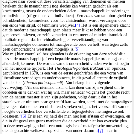
diagnose naar voren dat deze verzelfstandiging van domeinen en mensen
betekent dat de maatschappij nog slechts kan worden gedacht als een
krachtmeting tussen de onderscheiden delen – maatschappelijke ordeningen
en individuen (of groepen van individuen). Een
ethos
van saamhorigheid en
betrokkenheid, kenmerkend voor het christendom, wordt vervangen door
een
ethos
van strijd, of tenminste wedijver.
[4]
Het is een algemenere klacht
dat de moderne maatschappij geen plaats meer lijkt te hebben voor een
gemeenschapsleven, en zelfs verandert in een meer of minder tiranniek of
totalitair regiem dat individualisering en verzelfstandiging van
maatschappelijke domeinen tot maatgevende orde verheft, waartegen zelfs
geen democratische weerstand mogelijk is.
[5]
Wat mij hier vooral zal bezighouden is de erkenning van deze scheidslijn
tussen de maatschappij (of een bepaalde maatschappelijke ordening) en de
afzonderlijke mens. De wortels van dit onderscheid vinden we in het begin
van het moderne tijdperk. Het
Theologisch-politiek traktaat
van Spinoza,
gepubliceerd in 1670, is een van de eerste geschriften die een vorm van
liberalisme verdedigen en onderbouwen, in dit geval allereerst de vrijheid
van denken (
libertas philosophandi
). Van belang is de volgende
overweging: “Als dus niemand afstand kan doen van zijn vrijheid om te
oordelen en te denken wat hij wil, maar eenieder volgens het grootste recht
van de natuur meester is van zijn gedachten, volgt daaruit dat in het
staatsleven er nimmer naar gestreefd kan worden, tenzij met de rampzaligste
gevolgen, dat de mensen uitsluitend spreken volgens het voorschrift van de
hoogste overheden, hoe verschillende en tegengestelde meningen ze ook
koesteren.”
[6]
Er is een vrijheid die men niet kan afstaan of overdragen, en
die in dit geval een grens markeert die de overheid niet kan overschrijden.
In deze overweging schuilt een ontologische of metafysische omwenteling,
die als gedachte weliswaar op zich al van ouder datum is
[7]
maar in