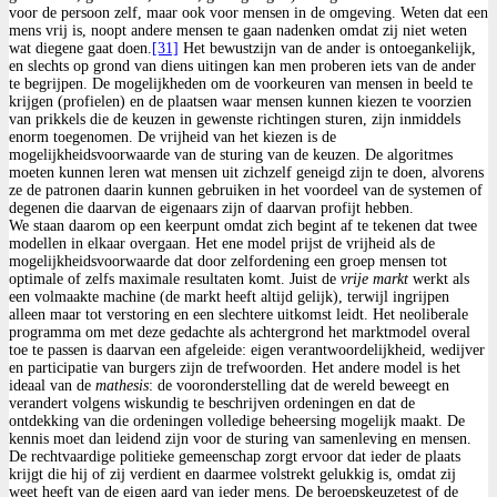
voor de persoon zelf, maar ook voor mensen in de omgeving. Weten dat een
mens vrij is, noopt andere mensen te gaan nadenken omdat zij niet weten
wat diegene gaat doen.
[31]
Het bewustzijn van de ander is ontoegankelijk,
en slechts op grond van diens uitingen kan men proberen iets van de ander
te begrijpen. De mogelijkheden om de voorkeuren van mensen in beeld te
krijgen (profielen) en de plaatsen waar mensen kunnen kiezen te voorzien
van prikkels die de keuzen in gewenste richtingen sturen, zijn inmiddels
enorm toegenomen. De vrijheid van het kiezen is de
mogelijkheidsvoorwaarde van de sturing van de keuzen. De algoritmes
moeten kunnen leren wat mensen uit zichzelf geneigd zijn te doen, alvorens
ze de patronen daarin kunnen gebruiken in het voordeel van de systemen of
degenen die daarvan de eigenaars zijn of daarvan profijt hebben.
We staan daarom op een keerpunt omdat zich begint af te tekenen dat twee
modellen in elkaar overgaan. Het ene model prijst de vrijheid als de
mogelijkheidsvoorwaarde dat door zelfordening een groep mensen tot
optimale of zelfs maximale resultaten komt. Juist de
vrije
markt
werkt als
een volmaakte machine (de markt heeft altijd gelijk), terwijl ingrijpen
alleen maar tot verstoring en een slechtere uitkomst leidt. Het neoliberale
programma om met deze gedachte als achtergrond het marktmodel overal
toe te passen is daarvan een afgeleide: eigen verantwoordelijkheid, wedijver
en participatie van burgers zijn de trefwoorden. Het andere model is het
ideaal van de
mathesis
: de vooronderstelling dat de wereld beweegt en
verandert volgens wiskundig te beschrijven ordeningen en dat de
ontdekking van die ordeningen volledige beheersing mogelijk maakt. De
kennis moet dan leidend zijn voor de sturing van samenleving en mensen.
De rechtvaardige politieke gemeenschap zorgt ervoor dat ieder de plaats
krijgt die hij of zij verdient en daarmee volstrekt gelukkig is, omdat zij
weet heeft van de eigen aard van ieder mens. De beroepskeuzetest of de