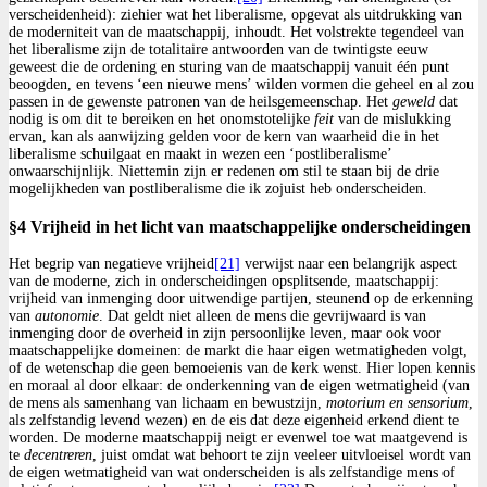
verscheidenheid): ziehier wat het liberalisme, opgevat als uitdrukking van
de moderniteit van de maatschappij, inhoudt. Het volstrekte tegendeel van
het liberalisme zijn de totalitaire antwoorden van de twintigste eeuw
geweest die de ordening en sturing van de maatschappij vanuit één punt
beoogden, en tevens ‘een nieuwe mens’ wilden vormen die geheel en al zou
passen in de gewenste patronen van de heilsgemeenschap. Het
geweld
dat
nodig is om dit te bereiken en het onomstotelijke
feit
van de mislukking
ervan, kan als aanwijzing gelden voor de kern van waarheid die in het
liberalisme schuilgaat en maakt in wezen een ‘postliberalisme’
onwaarschijnlijk. Niettemin zijn er redenen om stil te staan bij de drie
mogelijkheden van postliberalisme die ik zojuist heb onderscheiden.
§4 Vrijheid in het licht van maatschappelijke onderscheidingen
Het begrip van negatieve vrijheid
[21]
verwijst naar een belangrijk aspect
van de moderne, zich in onderscheidingen opsplitsende, maatschappij:
vrijheid van inmenging door uitwendige partijen, steunend op de erkenning
van
autonomie
. Dat geldt niet alleen de mens die gevrijwaard is van
inmenging door de overheid in zijn persoonlijke leven, maar ook voor
maatschappelijke domeinen: de markt die haar eigen wetmatigheden volgt,
of de wetenschap die geen bemoeienis van de kerk wenst. Hier lopen kennis
en moraal al door elkaar: de onderkenning van de eigen wetmatigheid (van
de mens als samenhang van lichaam en bewustzijn,
motorium en sensorium
,
als zelfstandig levend wezen) en de eis dat deze eigenheid erkend dient te
worden. De moderne maatschappij neigt er evenwel toe wat maatgevend is
te
decentreren
, juist omdat wat behoort te zijn veeleer uitvloeisel wordt van
de eigen wetmatigheid van wat onderscheiden is als zelfstandige mens of