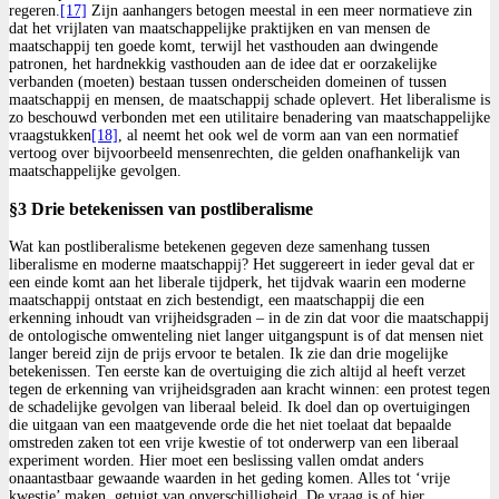
regeren.
[17]
Zijn aanhangers betogen meestal in een meer normatieve zin
dat het vrijlaten van maatschappelijke praktijken en van mensen de
maatschappij ten goede komt, terwijl het vasthouden aan dwingende
patronen, het hardnekkig vasthouden aan de idee dat er oorzakelijke
verbanden (moeten) bestaan tussen onderscheiden domeinen of tussen
maatschappij en mensen, de maatschappij schade oplevert. Het liberalisme is
zo beschouwd verbonden met een utilitaire benadering van maatschappelijke
vraagstukken
[18]
, al neemt het ook wel de vorm aan van een normatief
vertoog over bijvoorbeeld mensenrechten, die gelden onafhankelijk van
maatschappelijke gevolgen.
§3 Drie betekenissen van postliberalisme
Wat kan postliberalisme betekenen gegeven deze samenhang tussen
liberalisme en moderne maatschappij? Het suggereert in ieder geval dat er
een einde komt aan het liberale tijdperk, het tijdvak waarin een moderne
maatschappij ontstaat en zich bestendigt, een maatschappij die een
erkenning inhoudt van vrijheidsgraden – in de zin dat voor die maatschappij
de ontologische omwenteling niet langer uitgangspunt is of dat mensen niet
langer bereid zijn de prijs ervoor te betalen. Ik zie dan drie mogelijke
betekenissen. Ten eerste kan de overtuiging die zich altijd al heeft verzet
tegen de erkenning van vrijheidsgraden aan kracht winnen: een protest tegen
de schadelijke gevolgen van liberaal beleid. Ik doel dan op overtuigingen
die uitgaan van een maatgevende orde die het niet toelaat dat bepaalde
omstreden zaken tot een vrije kwestie of tot onderwerp van een liberaal
experiment worden. Hier moet een beslissing vallen omdat anders
onaantastbaar gewaande waarden in het geding komen. Alles tot ‘vrije
kwestie’ maken, getuigt van onverschilligheid. De vraag is of hier