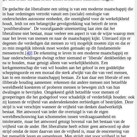
De gedachte dat liberalisme een uiting is van een moderne maatschappij die
in haar ordeningen vertrekt vanuit een (sociale) ontologie van
onderscheiden autonome eenheden, die onenigheid voor de werkelijkheid
houdt, leidt tot een belangrijke gevolgtrekking wat betreft de term
‘postliberalisme’. De voorafgaande uiteenzetting laat zien dat
het
liberalisme niet bestaat, maar veeleer een aspect is van de wijze waarop men
naar het leven van mensen en naar de maatschappij kijkt. Uiteraard zijn er
degenen die verdedigen dat mensen zo vrij mogelijk moeten zijn en dat er
zo min mogelijk inbreuk moet worden gemaakt op dit fundamentele
mensenrecht.
[40]
De erkenning te leven in een moderne maatschappij en
haar onderscheidingen dwingt echter niemand er ‘liberale’ denkbeelden op
na te houden, maar getuigt alleen van werkelijkheidszin. Een
kerkgemeenschap die vast wil houden aan het geloof in een goddelijke
scheppingsorde en een moraal die sterk afwijkt van die van veel mensen,
kan in een moderne maatschappij bestaan. Ze kan daar een liberale of een
illiberale houding aannemen: erkennen dat andere mensen niet hetzelfde
wereldbeeld koesteren of proberen mensen te bewegen zich van hun
dwalingen te bevrijden. Omgekeerd geldt hetzelfde voor mensen of
groeperingen die het godsgeloof voor schadelijk of verderfelijk houden: ook
zij kunnen de vrijheid van andersdenkenden eerbiedigen of bestrijden. Deze
strijd is wat verschijnt wanneer de vrijheid van denken daadwerkelijk
bestaat. Het antwoord van ieder die overtuigd is van de eigen
wereldbeschouwing kan schommelen tussen verdraagzaamheid en
intolerantie, maar het antwoord getuigt bovenal van het bestaan van de
vrijheid van de ander. Het liberalisme heeft echter geen antwoord op
deze
strijd omdat de inzet daarvan niet de vrijheid is, maar de enscenering van
het menselijk leven en samenleven. Men strijdt niet voor vrijheid in het