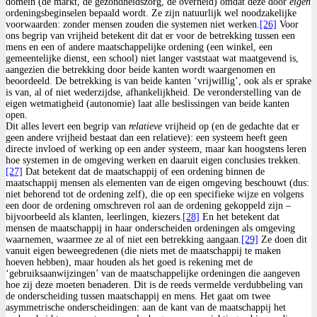
domein (de markt, de gezondheidszorg, de overheid) omdat deze door
eigen
ordeningsbeginselen bepaald wordt. Ze zijn natuurlijk wel noodzakelijke
voorwaarden: zonder mensen zouden die systemen niet werken.
[26]
Voor
ons begrip van vrijheid betekent dit dat er voor de betrekking tussen een
mens en een of andere maatschappelijke ordening (een winkel, een
gemeentelijke dienst, een school) niet langer vaststaat wat maatgevend is,
aangezien die betrekking door beide kanten wordt waargenomen en
beoordeeld. De betrekking is van beide kanten ‘vrijwillig’, ook als er sprake
is van, al of niet wederzijdse, afhankelijkheid. De veronderstelling van de
eigen wetmatigheid (autonomie) laat alle beslissingen van beide kanten
open.
Dit alles levert een begrip van
relatieve
vrijheid op (en de gedachte dat er
geen andere vrijheid bestaat dan een relatieve): een systeem heeft geen
directe invloed of werking op een ander systeem, maar kan hoogstens leren
hoe systemen in de omgeving werken en daaruit eigen conclusies trekken.
[27]
Dat betekent dat de maatschappij of een ordening binnen de
maatschappij mensen als elementen van de eigen omgeving beschouwt (dus:
niet behorend tot de ordening zelf), die op een specifieke wijze en volgens
een door de ordening omschreven rol aan de ordening gekoppeld zijn –
bijvoorbeeld als klanten, leerlingen, kiezers.
[28]
En het betekent dat
mensen de maatschappij in haar onderscheiden ordeningen als omgeving
waarnemen, waarmee ze al of niet een betrekking aangaan.
[29]
Ze doen dit
vanuit eigen beweegredenen (die niets met de maatschappij te maken
hoeven hebben), maar houden als het goed is rekening met de
‘gebruiksaanwijzingen’ van de maatschappelijke ordeningen die aangeven
hoe zij deze moeten benaderen. Dit is de reeds vermelde verdubbeling van
de onderscheiding tussen maatschappij en mens. Het gaat om twee
asymmetrische onderscheidingen: aan de kant van de maatschappij het