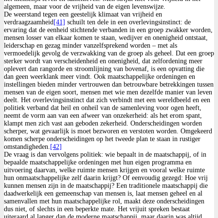
algemeen, maar voor de vrijheid van de eigen levenswijze.
De weerstand tegen een geestelijk klimaat van vrijheid en
verdraagzaamheid
[41]
schuilt ten dele in een overlevingsinstinct: de
ervaring dat de eenheid stichtende verbanden in een groep zwakker worden,
mensen losser van elkaar komen te staan, wedijver en onenigheid ontstaat,
leiderschap en gezag minder vanzelfsprekend worden – met als
vermoedelijk gevolg de verzwakking van de groep als geheel. Dat een groep
sterker wordt van verscheidenheid en onenigheid, dat zelfordening meer
oplevert dan rangorde en stroomlijning van bovenaf, is een opvatting die
dan geen weerklank meer vindt. Ook maatschappelijke ordeningen en
instellingen bieden minder vertrouwen dan betrouwbare betrekkingen tussen
mensen van de eigen soort, mensen met wie men dezelfde manier van leven
deelt. Het overlevingsinstinct dat zich verbindt met een wereldbeeld en een
politiek verband dat heil en onheil van de samenleving voor ogen heeft,
neemt de vorm aan van een afweer van onzekerheid: als het erom spant,
klampt men zich vast aan geboden zekerheid. Onderscheidingen worden
scherper, wat gevaarlijk is moet bezworen en verstoten worden. Omgekeerd
komen scherpe onderscheidingen op het tweede plan te staan in rustiger
omstandigheden.
[42]
De vraag is dan vervolgens politiek: wie bepaalt in de maatschappij, of in
bepaalde maatschappelijke ordeningen met hun eigen programma en
uitvoering daarvan, welke ruimte mensen krijgen en vooral welke ruimte
hun onmaatschappelijke zelf daarin krijgt? Of eenvoudig gezegd: Hoe vrij
kunnen mensen zijn in de maatschappij? Een traditionele maatschappij die
daadwerkelijk een gemeenschap van mensen is, laat mensen geheel en al
samenvallen met hun maatschappelijke rol, maakt deze onderscheidingen
dus niet, of slechts in een beperkte mate. Het vrijuit spreken bestaat
uiteraard al langer dan de moderne maatschappij, maar daarin was altijd