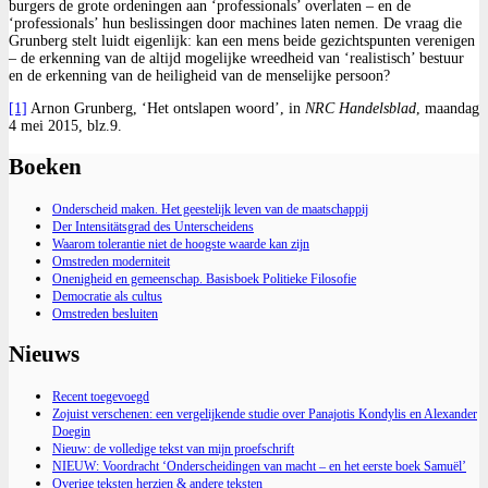
burgers de grote ordeningen aan ‘professionals’ overlaten – en de
‘professionals’ hun beslissingen door machines laten nemen. De vraag die
Grunberg stelt luidt eigenlijk: kan een mens beide gezichtspunten verenigen
– de erkenning van de altijd mogelijke wreedheid van ‘realistisch’ bestuur
en de erkenning van de heiligheid van de menselijke persoon?
[1]
Arnon Grunberg, ‘Het ontslapen woord’, in
NRC Handelsblad
, maandag
4 mei 2015, blz.9.
Boeken
Onderscheid maken. Het geestelijk leven van de maatschappij
Der Intensitätsgrad des Unterscheidens
Waarom tolerantie niet de hoogste waarde kan zijn
Omstreden moderniteit
Onenigheid en gemeenschap. Basisboek Politieke Filosofie
Democratie als cultus
Omstreden besluiten
Nieuws
Recent toegevoegd
Zojuist verschenen: een vergelijkende studie over Panajotis Kondylis en Alexander
Doegin
Nieuw: de volledige tekst van mijn proefschrift
NIEUW: Voordracht ‘Onderscheidingen van macht – en het eerste boek Samuël’
Overige teksten herzien & andere teksten