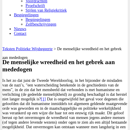
Voordrachten
Proefschrift
Stijlen van Religiekritiek
Bespiegelingen
Bespiegelingen
Zelfbeschrijvingen
Nieuws
Contact
Teksten Politieke Wijsbegeerte
>
De menselijke wreedheid en het gebrek
aan mededogen
De menselijke wreedheid en het gebrek aan
mededogen
Is het zo dat juist de Tweede Wereldoorlog, in het bijzonder de misdaden
van de nazi’s, “een waterscheiding betekende in de geschiedenis van de
mens”, in de zin dat het mensbeeld dat verbonden is met humanisme en
verlichting (de gedeelde menselijkheid) zo grondig beschadigd is dat herstel
niet langer mogelijk is?
[1]
Dat is ongetwijfeld het geval voor degenen die
geloofden dat dit humanisme inmiddels tot algemeen geldende maatgevende
orde was geworden en in de maatschappelijke en politieke werkelijkheid
was verankerd op een wijze die haar tot een eeuwig rijk maakt. Dit geloof
berust op het onvermogen de wreedheid van mensen jegens andere mensen
(of tegen andere levende wezens) onder ogen te zien als een altijd bestaande
mogelijkheid. Dat onvermogen kan ontstaan wanneer men langdurig in een