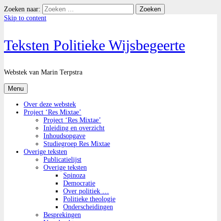
Zoeken naar:
Skip to content
Teksten Politieke Wijsbegeerte
Webstek van Marin Terpstra
Menu
Over deze webstek
Project ‘Res Mixtae’
Project ‘Res Mixtae’
Inleiding en overzicht
Inhoudsopgave
Studiegroep Res Mixtae
Overige teksten
Publicatielijst
Overige teksten
Spinoza
Democratie
Over politiek …
Politieke theologie
Onderscheidingen
Besprekingen