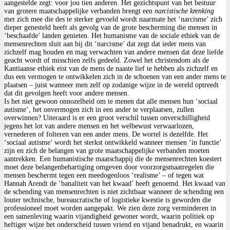
aangestelde zegt: voor jou tien anderen. Het gezichtspunt van het bestuur
van grotere maatschappelijke verbanden brengt een
narcistische krenking
met zich mee die des te sterker gevoeld wordt naarmate het ‘narcisme’ zich
dieper genesteld heeft als gevolg van de grote bescherming die mensen in
‘beschaafde’ landen genieten. Het humanisme van de sociale ethiek van de
mensenrechten sluit aan bij dit ‘narcisme’ dat zegt dat ieder mens van
zichzelf mag houden en mag verwachten van andere mensen dat deze liefde
geacht wordt of misschien zelfs gedeeld. Zowel het christendom als de
Kantiaanse ethiek eist van de mens de naaste lief te hebben als zichzelf en
dus een vermogen te ontwikkelen zich in de schoenen van een ander mens te
plaatsen – juist wanneer men zelf op zodanige wijze in de wereld optreedt
dat dit gevolgen heeft voor andere mensen.
Is het niet gewoon onnozelheid om te menen dat alle mensen hun ‘sociaal
autisme’, het onvermogen zich in een ander te verplaatsen, zullen
overwinnen? Uiteraard is er een groot verschil tussen onverschilligheid
jegens het lot van andere mensen en het welbewust verwaarlozen,
vernederen of folteren van een ander mens. De wortel is dezelfde. Het
‘sociaal autisme’ wordt het sterkst ontwikkeld wanneer mensen ‘in functie’
zijn en zich de belangen van grote maatschappelijke verbanden moeten
aantrekken. Een humanistische maatschappij die de mensenrechten koestert
moet deze belangenbehartiging omgeven door voorzorgsmaatregelen die
mensen beschermt tegen een meedogenloos ‘realisme’ – of tegen wat
Hannah Arendt de ‘banaliteit van het kwaad’ heeft genoemd. Het kwaad van
de schending van mensenrechten is niet zichtbaar wanneer de schending een
louter technische, bureaucratische of logistieke kwestie is geworden die
professioneel moet worden aangepakt. We zien deze zorg verminderen in
een samenleving waarin vijandigheid gewoner wordt, waarin politiek op
heftiger wijze het onderscheid tussen vriend en vijand benadrukt, en waarin