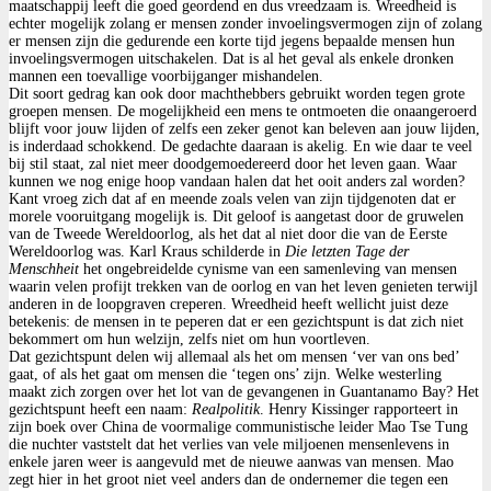
maatschappij leeft die goed geordend en dus vreedzaam is. Wreedheid is
echter mogelijk zolang er mensen zonder invoelingsvermogen zijn of zolang
er mensen zijn die gedurende een korte tijd jegens bepaalde mensen hun
invoelingsvermogen uitschakelen. Dat is al het geval als enkele dronken
mannen een toevallige voorbijganger mishandelen.
Dit soort gedrag kan ook door machthebbers gebruikt worden tegen grote
groepen mensen. De mogelijkheid een mens te ontmoeten die onaangeroerd
blijft voor jouw lijden of zelfs een zeker genot kan beleven aan jouw lijden,
is inderdaad schokkend. De gedachte daaraan is akelig. En wie daar te veel
bij stil staat, zal niet meer doodgemoedereerd door het leven gaan. Waar
kunnen we nog enige hoop vandaan halen dat het ooit anders zal worden?
Kant vroeg zich dat af en meende zoals velen van zijn tijdgenoten dat er
morele vooruitgang mogelijk is. Dit geloof is aangetast door de gruwelen
van de Tweede Wereldoorlog, als het dat al niet door die van de Eerste
Wereldoorlog was. Karl Kraus schilderde in
Die letzten Tage der
Menschheit
het ongebreidelde cynisme van een samenleving van mensen
waarin velen profijt trekken van de oorlog en van het leven genieten terwijl
anderen in de loopgraven creperen. Wreedheid heeft wellicht juist deze
betekenis: de mensen in te peperen dat er een gezichtspunt is dat zich niet
bekommert om hun welzijn, zelfs niet om hun voortleven.
Dat gezichtspunt delen wij allemaal als het om mensen ‘ver van ons bed’
gaat, of als het gaat om mensen die ‘tegen ons’ zijn. Welke westerling
maakt zich zorgen over het lot van de gevangenen in Guantanamo Bay? Het
gezichtspunt heeft een naam:
Realpolitik
. Henry Kissinger rapporteert in
zijn boek over China de voormalige communistische leider Mao Tse Tung
die nuchter vaststelt dat het verlies van vele miljoenen mensenlevens in
enkele jaren weer is aangevuld met de nieuwe aanwas van mensen. Mao
zegt hier in het groot niet veel anders dan de ondernemer die tegen een